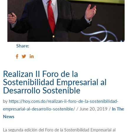
Share:
Realizan II Foro de la
Sostenibilidad Empresarial al
Desarrollo Sostenible
by
https://hoy.com.do/realizan-ii-foro-de-la-sostenibilidad-
empresarial-al-desarrollo-sostenible/
/
June 20, 2019
/
In The
News
La segunda edición del Foro de la Sostenibilidad Empresarial al