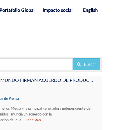
Portafolio Global
Impacto social
English
Buscar
CISNEROS STUDIOS Y TELEMUNDO FIRMAN ACUERDO DE PRODUCCIÓN PARA EL NUEVO SHOW “YA ERA HORA CON ERIKA Y EDUARDO”
s de Prensa
sneros Media y la principal generadora independiente de
nidos, anuncia un acuerdo con la
ión del nue...
LEER MÁS