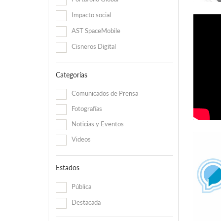
Impacto social
AST SpaceMobile
Cisneros Digital
Categorías
Comunicados de Prensa
Fotografías
Noticias y Eventos
Videos
Estados
Pública
Destacada