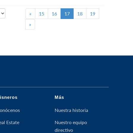
«
15
16
17
18
19
»
isneros
Más
onócenos
Nuestra historia
eal Estate
Nuestro equipo
directivo