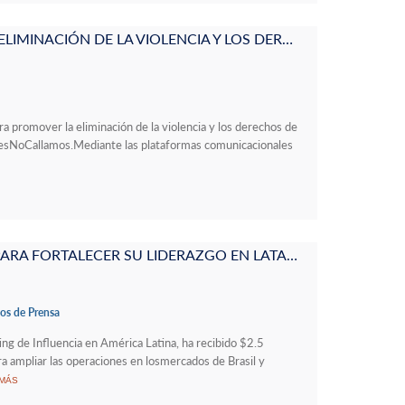
CISNEROS PROMUEVE LA ELIMINACIÓN DE LA VIOLENCIA Y LOS DERECHOS DE LA MUJER CON LA CAMPAÑA #LASMUJERESNOCALLAMOS
a promover la eliminación de la violencia y los derechos de
esNoCallamos.Mediante las plataformas comunicacionales
FLUVIP RECIBE US $2,5M PARA FORTALECER SU LIDERAZGO EN LATAM Y ACELERAR SU EXPANSIÓN EN LOS ESTADOS UNIDOS
s de Prensa
ng de Influencia en América Latina, ha recibido $2.5
ra ampliar las operaciones en losmercados de Brasil y
 MÁS