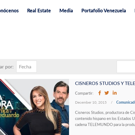
nócenos
Real Estate
Media
Portafolio Venezuela
r por:
Fecha
Compartir:
December 10, 2015
/
Comunicado
Cisneros Studios, productora de Ci
contenido hispano en los Estados U
cadena TELEMUNDO para la producc