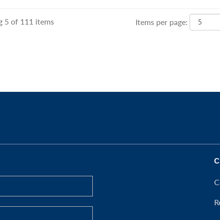
 5 of 111 items
Items per page:
C
C
R