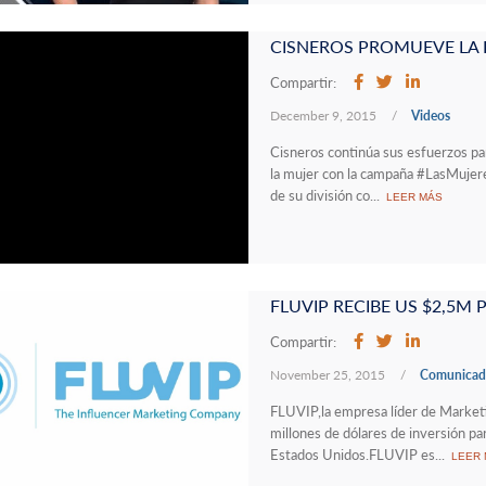
Compartir:
December 9, 2015
/
Videos
Cisneros continúa sus esfuerzos par
la mujer con la campaña #LasMujer
de su división co...
LEER MÁS
Compartir:
November 25, 2015
/
Comunicado
FLUVIP,la empresa líder de Marketi
millones de dólares de inversión pa
Estados Unidos.FLUVIP es...
LEER