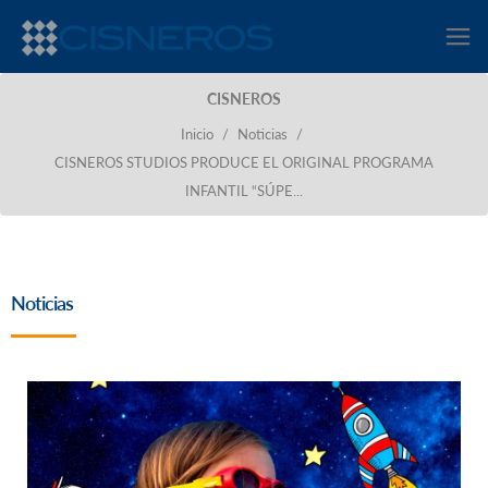
CISNEROS
Inicio
/
Noticias
/
CISNEROS STUDIOS PRODUCE EL ORIGINAL PROGRAMA
INFANTIL “SÚPE...
Noticias