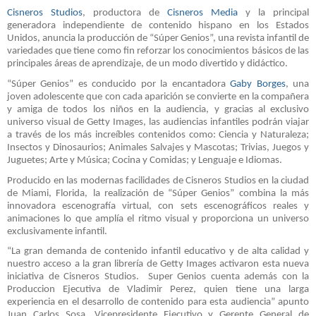
Cisneros Studios
,
productora de
Cisneros Media
y la principal
generadora independiente de contenido hispano en los Estados
Unidos
, anuncia la producción de “Súper Genios”, una revista infantil de
variedades que tiene como fin reforzar los conocimientos básicos de las
principales áreas de aprendizaje, de un modo divertido y didáctico.
“Súper Genios” es conducido por la encantadora
Gaby Borges
, una
joven adolescente que con cada aparición se convierte en la compañera
y amiga de todos los niños en la audiencia, y gracias al exclusivo
universo visual de Getty Images, las audiencias infantiles podrán viajar
a través de los más increíbles contenidos como: Ciencia y Naturaleza;
Insectos y Dinosaurios; Animales Salvajes y Mascotas; Trivias, Juegos y
Juguetes; Arte y Música; Cocina y Comidas; y Lenguaje e Idiomas.
Producido en las modernas facilidades de Cisneros Studios en la ciudad
de Miami, Florida,
la realización de “Súper Genios” combina la más
innovadora escenografía virtual, con sets escenográficos reales y
animaciones lo que amplía el ritmo visual y proporciona un universo
exclusivamente infantil.
“La gran demanda de contenido infantil educativo y de alta calidad y
nuestro acceso a la gran librería de Getty Images activaron esta nueva
iniciativa de Cisneros Studios. Super Genios cuenta además con la
Produccion Ejecutiva de Vladimir Perez, quien tiene una larga
experiencia en el desarrollo de contenido para esta audiencia” apunto
Juan Carlos Sosa, Vicepresidente Ejecutivo y Gerente General de